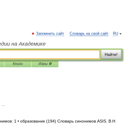
Запомнить сайт
Словарь на свой сайт
RU
едии на Академике
Найти!
Книги
Игры ⚽
е …
нимов: 1 • образование (194) Словарь синонимов ASIS. В.Н.