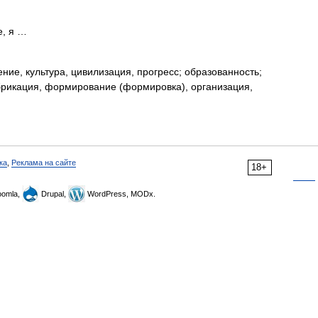
, я …
ие, культура, цивилизация, прогресс; образованность;
брикация, формирование (формировка), организация,
ка
,
Реклама на сайте
18+
omla,
Drupal,
WordPress, MODx.