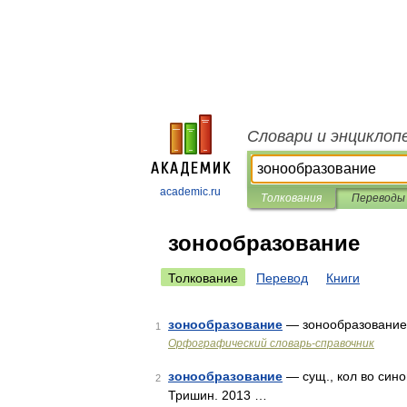
Словари и энциклоп
academic.ru
Толкования
Переводы
зонообразование
Толкование
Перевод
Книги
зонообразование
— зонообразовани
1
Орфографический словарь-справочник
зонообразование
— сущ., кол во сино
2
Тришин. 2013 …