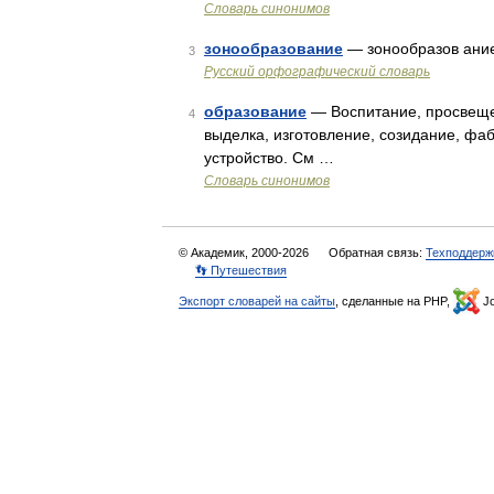
Словарь синонимов
зонообразование
— зонообразов ание
3
Русский орфографический словарь
образование
— Воспитание, просвещен
4
выделка, изготовление, созидание, фа
устройство. См …
Словарь синонимов
© Академик, 2000-2026
Обратная связь:
Техподдерж
👣 Путешествия
Экспорт словарей на сайты
, сделанные на PHP,
Jo